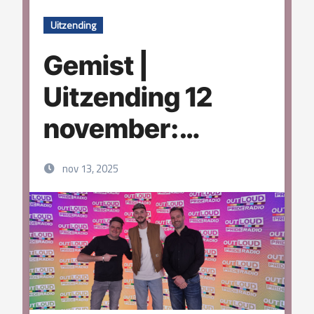
Uitzending
Gemist |
Uitzending 12
november:
Florens Oak
nov 13, 2025