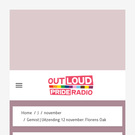
Skip
to
content
Home
J
november
Gemist | Uitzending 12 november: Florens Oak